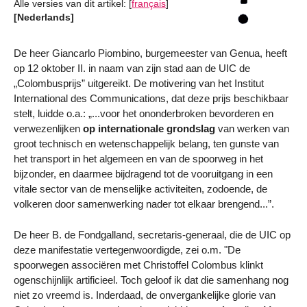
Alle versies van dit artikel:
[
français
]
[Nederlands]
De heer Giancarlo Piombino, burgemeester van Genua, heeft
op 12 oktober II. in naam van zijn stad aan de UIC de
„Colombusprijs” uitgereikt. De motivering van het Institut
International des Communications, dat deze prijs beschikbaar
stelt, luidde o.a.: „...voor het ononderbroken bevorderen en
verwezenlijken
op internationale grondslag
van werken van
groot technisch en wetenschappelijk belang, ten gunste van
het transport in het algemeen en van de spoorweg in het
bijzonder, en daarmee bijdragend tot de vooruitgang in een
vitale sector van de menselijke activiteiten, zodoende, de
volkeren door samenwerking nader tot elkaar brengend...”.
De heer B. de Fondgalland, secretaris-generaal, die de UIC op
deze manifestatie vertegenwoordigde, zei o.m. "De
spoorwegen associëren met Christoffel Colombus klinkt
ogenschijnlijk artificieel. Toch geloof ik dat die samenhang nog
niet zo vreemd is. Inderdaad, de onvergankelijke glorie van