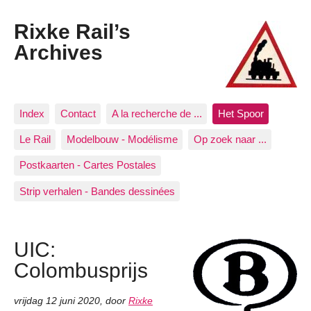
Rixke Rail’s
Archives
Index
Contact
A la recherche de ...
Het Spoor
Le Rail
Modelbouw - Modélisme
Op zoek naar ...
Postkaarten - Cartes Postales
Strip verhalen - Bandes dessinées
UIC:
Colombusprijs
vrijdag 12 juni 2020
,
door
Rixke