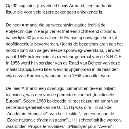
Op 30 augustus jl. overleed Louis Armand, een markante
figuur die voor vele lezers zeker geen onbekende is.
De heer Armand, die op tweeentwintigjarige leeftijd de
Polytechnique in Parijs verliet met een schitterend diploma,
nauwelijks 30 jaar was toen de Franse spoorwegen hem tot
hoofdingenieur bevorderden, tijdens de bezettingsjaren aan het
hoofd stond van de gevreesde spoorweg-weerstand, verwierf
vanaf 1949 bekendheid als directeur-generaal van de S.N.C.F.
In 1956 werd hij voorzitter van de Raad van Beheer van deze
maatschappij. Even later werd hij opgenomen in de raad der
wijzen van Euratom, waarvan hij in 1958 voorzitter werd.
De heer Armand, een overtuigd humanist en tevens briljant
technicus, was een van de promotors van het „functionele
Europa”. Sedert 1960 bekleedde hij met gezag het ambt van
secretaris-generaal van de U.I.C. Hij was o.m. lid van de
„Académie Française”, van het „Institut”, professor aan de
„Ecole nationale d’administration”... Hij schreef talrijke werken,
waaronder „Propos ferroviaires”, „Plaidoyer pour l’Avenir”,