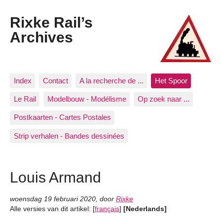
Rixke Rail’s
Archives
Index
Contact
A la recherche de ...
Het Spoor
Le Rail
Modelbouw - Modélisme
Op zoek naar ...
Postkaarten - Cartes Postales
Strip verhalen - Bandes dessinées
Louis Armand
woensdag 19 februari 2020
,
door
Rixke
Alle versies van dit artikel:
[
français
]
[Nederlands]