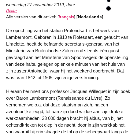
woensdag 27 november 2019
,
door
Rixke
Alle versies van dit artikel:
[
français
]
[Nederlands]
De oprichting van het station Profondsart is het werk van
Lambermont. Geboren in 1819 te Rofessart, een gehucht van
Limelette, heeft de befaamde secretaris-generaal van het
Ministerie van Buitenlandse Zaken ooit slechts één gunst
gevraagd aan het Ministerie van Spoorwegen: de openstelling
van deze halte, gelegen op enkele minuten van het huis van
zijn zuster Antoinette, waar hij het weekend doorbracht. Dat
was, van 1842 tot 1905, zijn enige verstrooiing.
Hieraan herinnert ons professor Jacques Willequet in zijn boek
over Baron Lambermont (Renaissance du Livre). Zo
vernemen we o.a. dat deze staatsman zich, na een
avontuurlijke jeugd, tot aan zijn dood wijdde aan zijn drukke
werkzaamheden. 23 000 dagen bracht hij aldus, van bij het
ochtendkrieken tot diep in de nacht, door in zijn werkkabinet,
van waaruit hij erin slaagde de tol op de scheepvaart langs de