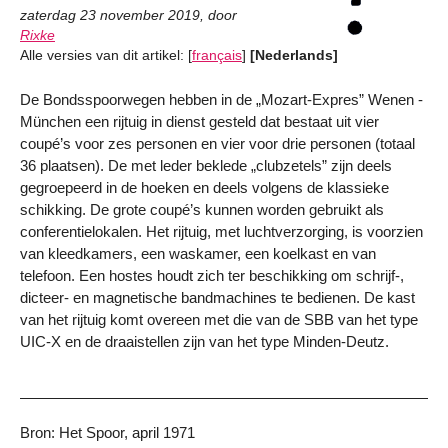
zaterdag 23 november 2019
,
door
Rixke
Alle versies van dit artikel:
[
français
]
[Nederlands]
De Bondsspoorwegen hebben in de „Mozart-Expres” Wenen -
München een rijtuig in dienst gesteld dat bestaat uit vier
coupé’s voor zes personen en vier voor drie personen (totaal
36 plaatsen). De met leder beklede „clubzetels” zijn deels
gegroepeerd in de hoeken en deels volgens de klassieke
schikking. De grote coupé’s kunnen worden gebruikt als
conferentielokalen. Het rijtuig, met luchtverzorging, is voorzien
van kleedkamers, een waskamer, een koelkast en van
telefoon. Een hostes houdt zich ter beschikking om schrijf-,
dicteer- en magnetische bandmachines te bedienen. De kast
van het rijtuig komt overeen met die van de SBB van het type
UIC-X en de draaistellen zijn van het type Minden-Deutz.
Bron: Het Spoor, april 1971