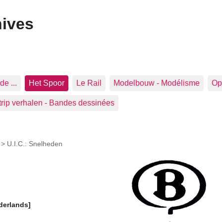
hives
de ...
Het Spoor
Le Rail
Modelbouw - Modélisme
Op 
trip verhalen - Bandes dessinées
>
U.I.C.: Snelheden
derlands]