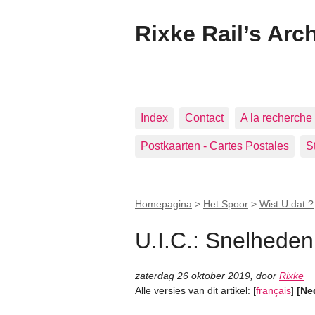
Rixke Rail’s Arc
Index
Contact
A la recherche 
Postkaarten - Cartes Postales
S
Homepagina
>
Het Spoor
>
Wist U dat ?
U.I.C.: Snelheden
zaterdag 26 oktober 2019
,
door
Rixke
Alle versies van dit artikel:
[
français
]
[Ne