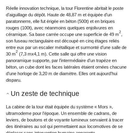
Réelle innovation technique, la tour Florentine abritait le poste
d’aiguillage du dépôt. Haute de 48,87 m et équipée d’un
paratonnerre, elle fut érigée en béton (500t) et en briques
rouges (100t), avec néanmoins quelques enjolivures en
2
céramique. Sa base carrée occupe une superficie de 49 m
,
son fuseau rectangulaire est découpé en cinq étages reliés
entre eux par un escalier métallique et surmonté d’une salle de
2
30 m
(7,3 mx4,1 m). Cette salle qui offre une vision
panoramique supporte, par l’intermédiaire d’un trapèze en
béton, un cube dont les faces latérales étaient ornées chacune
d’une horloge de 3,20 m de diamètre. Elles ont aujourd’hui
disparu.
Un zeste de technique
La cabine de la tour était équipée du système « Mors »,
ultramodeme pour l’époque. Un ensemble de cadrans, de
leviers, de boutons et de voyante lumineux servaient à tracer
des itinéraires au sol qui permettaient aux locomotives de se
déplacer sans intervention humaine apparente.