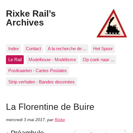
Rixke Rail’s
Archives
Index
Contact
A la recherche de ...
Het Spoor
Le Rail
Modelbouw - Modélisme
Op zoek naar ...
Postkaarten - Cartes Postales
Strip verhalen - Bandes dessinées
La Florentine de Buire
mercredi 3 mai 2017
,
par
Rixke
Préambule