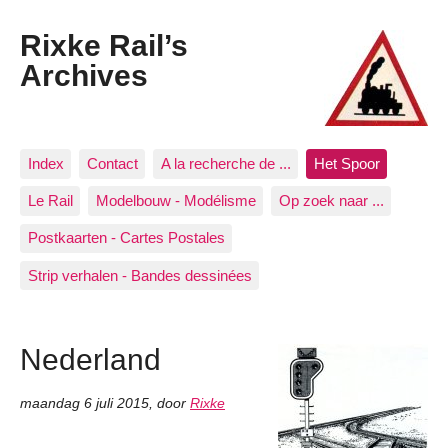
Rixke Rail’s
Archives
Index
Contact
A la recherche de ...
Het Spoor
Le Rail
Modelbouw - Modélisme
Op zoek naar ...
Postkaarten - Cartes Postales
Strip verhalen - Bandes dessinées
Nederland
maandag 6 juli 2015
,
door
Rixke