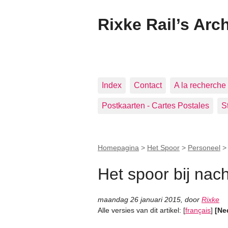
Rixke Rail’s Arc
Index
Contact
A la recherche 
Postkaarten - Cartes Postales
S
Homepagina
>
Het Spoor
>
Personeel
Het spoor bij nach
maandag 26 januari 2015
,
door
Rixke
Alle versies van dit artikel:
[
français
]
[Ne