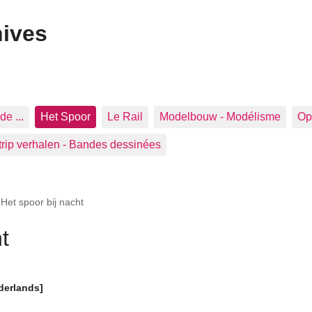
hives
de ...
Het Spoor
Le Rail
Modelbouw - Modélisme
Op 
trip verhalen - Bandes dessinées
>
Het spoor bij nacht
t
derlands]