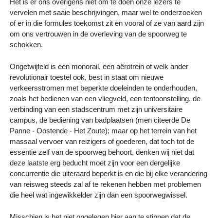
Het is er ons overigens niet om te doen onze lezers te
vervelen met saaie beschrijvingen, maar wel te onderzoeken
of er in die formules toekomst zit en vooral of ze van aard zijn
om ons vertrouwen in de overleving van de spoorweg te
schokken.
Ongetwijfeld is een monorail, een aërotrein of welk ander
revolutionair toestel ook, best in staat om nieuwe
verkeersstromen met beperkte doeleinden te onderhouden,
zoals het bedienen van een vliegveld, een tentoonstelling, de
verbinding van een stadscentrum met zijn universitaire
campus, de bediening van badplaatsen (men citeerde De
Panne - Oostende - Het Zoute); maar op het terrein van het
massaal vervoer van reizigers of goederen, dat toch tot de
essentie zelf van de spoorweg behoort, denken wij niet dat
deze laatste erg beducht moet zijn voor een dergelijke
concurrentie die uiteraard beperkt is en die bij elke verandering
van reisweg steeds zal af te rekenen hebben met problemen
die heel wat ingewikkelder zijn dan een spoorwegwissel.
Misschien is het niet ongelegen hier aan te stippen dat de