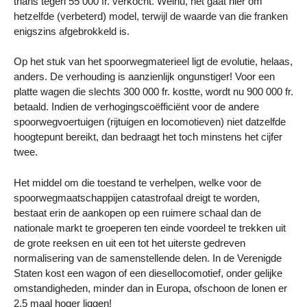
thans tegen 55 000 fr. verkocht. Welnu, het gaat hier om
hetzelfde (verbeterd) model, terwijl de waarde van die franken
enigszins afgebrokkeld is.
Op het stuk van het spoorwegmaterieel ligt de evolutie, helaas,
anders. De verhouding is aanzienlijk ongunstiger! Voor een
platte wagen die slechts 300 000 fr. kostte, wordt nu 900 000 fr.
betaald. Indien de verhogingscoëfficiënt voor de andere
spoorwegvoertuigen (rijtuigen en locomotieven) niet datzelfde
hoogtepunt bereikt, dan bedraagt het toch minstens het cijfer
twee.
Het middel om die toestand te verhelpen, welke voor de
spoorwegmaatschappijen catastrofaal dreigt te worden,
bestaat erin de aankopen op een ruimere schaal dan de
nationale markt te groeperen ten einde voordeel te trekken uit
de grote reeksen en uit een tot het uiterste gedreven
normalisering van de samenstellende delen. In de Verenigde
Staten kost een wagon of een diesellocomotief, onder gelijke
omstandigheden, minder dan in Europa, ofschoon de lonen er
2,5 maal hoger liggen!