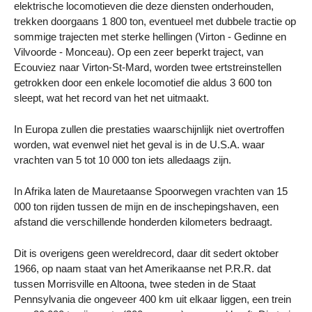
elektrische locomotieven die deze diensten onderhouden,
trekken doorgaans 1 800 ton, eventueel met dubbele tractie op
sommige trajecten met sterke hellingen (Virton - Gedinne en
Vilvoorde - Monceau). Op een zeer beperkt traject, van
Ecouviez naar Virton-St-Mard, worden twee ertstreinstellen
getrokken door een enkele locomotief die aldus 3 600 ton
sleept, wat het record van het net uitmaakt.
In Europa zullen die prestaties waarschijnlijk niet overtroffen
worden, wat evenwel niet het geval is in de U.S.A. waar
vrachten van 5 tot 10 000 ton iets alledaags zijn.
In Afrika laten de Mauretaanse Spoorwegen vrachten van 15
000 ton rijden tussen de mijn en de inschepingshaven, een
afstand die verschillende honderden kilometers bedraagt.
Dit is overigens geen wereldrecord, daar dit sedert oktober
1966, op naam staat van het Amerikaanse net P.R.R. dat
tussen Morrisville en Altoona, twee steden in de Staat
Pennsylvania die ongeveer 400 km uit elkaar liggen, een trein