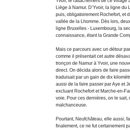
Yvoir, le rattachement de ce villa
Liège à Namur. D’Yvoir, la ligne du
puis, obligatoirement Rochefort, et
vallée de la Lhomme. Dès lors, deux
ligne Bruxelles - Luxembourg, la se
connaissance, étant la Grande Co
Mais ce parcours avec un détour par 
comme il présentait cet autre désa
tronçon de Namur à Yvoir, une nouvel
direct. On décida alors de faire pas
traduisait par un gain de dix kilomè
aussi de la faire passer par Aye et J
excluant Rochefort et Marche-en-Fam
voie. Pour ces dernières, on le sait, 
malchanceuse.
Pourtant, Neufchâteau, elle aussi, fai
finalement, ce ne fut certainement pa