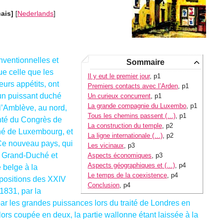
çais]
[
Nederlands
]
onventionnelles et
Sommaire
ue celle que les
Il y eut le premier jour
, p1
urs appétits, ont
Premiers contacts avec l’Arden
, p1
’un puissant duché
Un curieux concurrent
, p1
La grande compagnie du Luxembo
, p1
 l’Amblève, au nord,
Tous les chemins passent (…)
, p1
onté du Congrès de
La construction du temple
, p2
é de Luxembourg, et
La ligne internationale (…)
, p2
Ce nouveau pays, qui
Les vicinaux
, p3
s Grand-Duché et
Aspects économiques
, p3
Aspects géographiques et (…)
, p4
 belge à la
Le temps de la coexistence
, p4
spositions des XXIV
Conclusion
, p4
 1831, par la
r les grandes puissances lors du traité de Londres en
lors coupée en deux, la partie wallonne étant laissée à la