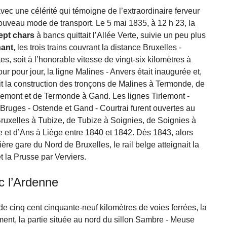
ec une célérité qui témoigne de l’extraordinaire ferveur
 nouveau mode de transport. Le 5 mai 1835, à 12 h 23, la
ept chars
à bancs quittait l’Allée Verte, suivie un peu plus
hant
, les trois trains couvrant la distance Bruxelles -
, soit à l’honorable vitesse de vingt-six kilomètres à
ur pour jour, la ligne Malines - Anvers était inaugurée et,
t la construction des tronçons de Malines à Termonde, de
lemont et de Termonde à Gand. Les lignes Tirlemont -
uges - Ostende et Gand - Courtrai furent ouvertes au
 Bruxelles à Tubize, de Tubize à Soignies, de Soignies à
et d’Ans à Liège entre 1840 et 1842. Dès 1843, alors
re gare du Nord de Bruxelles, le rail belge atteignait la
 la Prusse par Verviers.
c l’Ardenne
e cinq cent cinquante-neuf kilomètres de voies ferrées, la
ent, la partie située au nord du sillon Sambre - Meuse