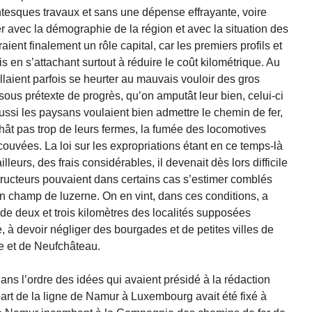
sques travaux et sans une dépense effrayante, voire
ter avec la démographie de la région et avec la situation des
aient finalement un rôle capital, car les premiers profils et
is en s’attachant surtout à réduire le coût kilométrique. Au
laient parfois se heurter au mauvais vouloir des gros
sous prétexte de progrès, qu’on amputât leur bien, celui-ci
aussi les paysans voulaient bien admettre le chemin de fer,
chât pas trop de leurs fermes, la fumée des locomotives
ouvées. La loi sur les expropriations étant en ce temps-là
ailleurs, des frais considérables, il devenait dès lors difficile
nstructeurs pouvaient dans certains cas s’estimer comblés
 un champ de luzerne. On en vint, dans ces conditions, a
de deux et trois kilomètres des localités supposées
, à devoir négliger des bourgades et de petites villes de
 et de Neufchâteau.
 Dans l’ordre des idées qui avaient présidé à la rédaction
part de la ligne de Namur à Luxembourg avait été fixé à