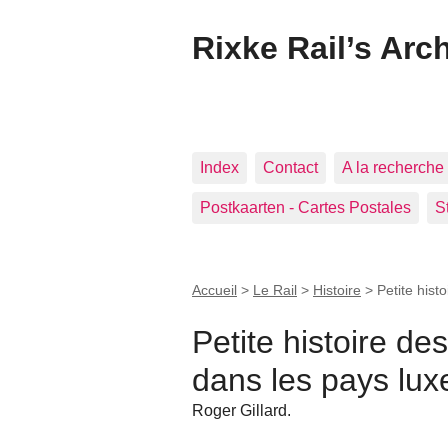
Rixke Rail’s Arc
Index
Contact
A la recherche 
Postkaarten - Cartes Postales
S
Accueil
>
Le Rail
>
Histoire
>
Petite his
Petite histoire de
dans les pays lu
Roger Gillard.