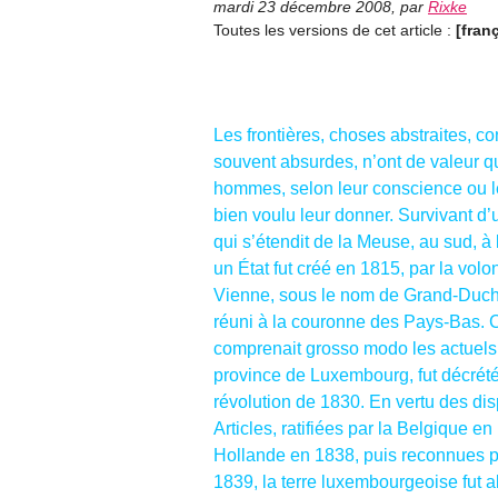
mardi 23 décembre 2008
,
par
Rixke
Toutes les versions de cet article :
[fran
Les frontières, choses abstraites, c
souvent absurdes, n’ont de valeur q
hommes, selon leur conscience ou le
bien voulu leur donner. Survivant d
qui s’étendit de la Meuse, au sud, à
un État fut créé en 1815, par la vol
Vienne, sous le nom de Grand-Duch
réuni à la couronne des Pays-Bas. 
comprenait grosso modo les actuel
province de Luxembourg, fut décrété
révolution de 1830. En vertu des di
Articles, ratifiées par la Belgique en
Hollande en 1838, puis reconnues pa
1839, la terre luxembourgeoise fut a