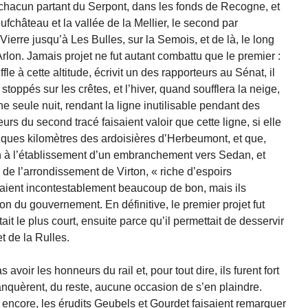
, chacun partant du Serpont, dans les fonds de Recogne, et
eufchâteau et la vallée de la Mellier, le second par
Vierre jusqu’à Les Bulles, sur la Semois, et de là, le long
Arlon. Jamais projet ne fut autant combattu que le premier :
fle à cette altitude, écrivit un des rapporteurs au Sénat, il
stoppés sur les crêtes, et l’hiver, quand soufflera la neige,
 seule nuit, rendant la ligne inutilisable pendant des
urs du second tracé faisaient valoir que cette ligne, si elle
elques kilomètres des ardoisières d’Herbeumont, et que,
bien à l’établissement d’un embranchement vers Sedan, et
 de l’arrondissement de Virton, « riche d’espoirs
aient incontestablement beaucoup de bon, mais ils
on du gouvernement. En définitive, le premier projet fut
ait le plus court, ensuite parce qu’il permettait de desservir
t de la Rulles.
voir les honneurs du rail et, pour tout dire, ils furent fort
manquèrent, du reste, aucune occasion de s’en plaindre.
s encore, les érudits Geubels et Gourdet faisaient remarquer