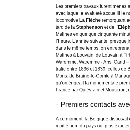
Les premiers travaux furent menés av
avec laquelle avait été accueilli le
locomotive
La Flèche
remorquant
s
tard de la
Stephenson
et de l’
Elép
Malines en quelque cinquante minutes
l’heure. L’année suivante, presque jo
dans le même temps, on entreprenai
Malines à Louvain, de Louvain à Tir
Waremme, Waremme - Ans, Gand – Br
trafic entre 1836 et 1839, celles de
Mons, de Braine-le-Comte à Manage 
qu’on érigeait la monumentale premiè
France par Quiévrain et Mouscron, et
Premiers contacts ave
A ce moment, la Belgique disposait d
moitié nord du pays ou, plus exactem