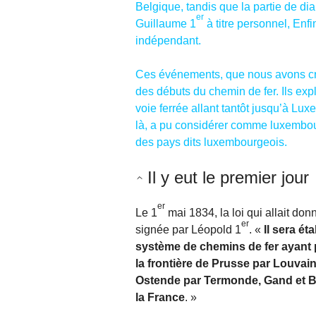
Belgique, tandis que la partie de dia
er
Guillaume 1
à titre personnel, Enfi
indépendant.
Ces événements, que nous avons cru 
des débuts du chemin de fer. Ils exp
voie ferrée allant tantôt jusqu’à Lux
là, a pu considérer comme luxembour
des pays dits luxembourgeois.
Il y eut le premier jour
er
Le 1
mai 1834, la loi qui allait donn
er
signée par Léopold 1
. «
Il sera ét
système de chemins de fer ayant po
la frontière de Prusse par Louvain,
Ostende par Termonde, Gand et Bru
la France
. »