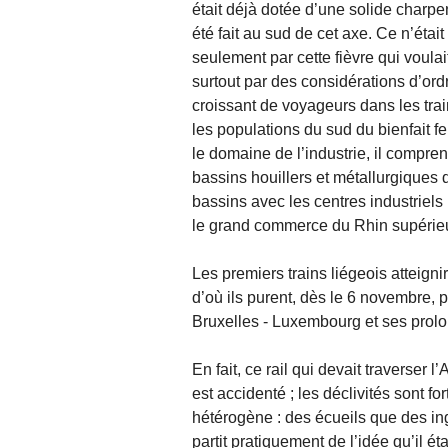
était déjà dotée d’une solide charpen
été fait au sud de cet axe. Ce n’étai
seulement par cette fièvre qui voulai
surtout par des considérations d’or
croissant de voyageurs dans les trai
les populations du sud du bienfait f
le domaine de l’industrie, il compre
bassins houillers et métallurgiques d
bassins avec les centres industriels
le grand commerce du Rhin supérieu
Les premiers trains liégeois atteign
d’où ils purent, dès le 6 novembre, p
Bruxelles - Luxembourg et ses prolon
En fait, ce rail qui devait traverse
est accidenté ; les déclivités sont fo
hétérogène : des écueils que des ing
partit pratiquement de l’idée qu’il é