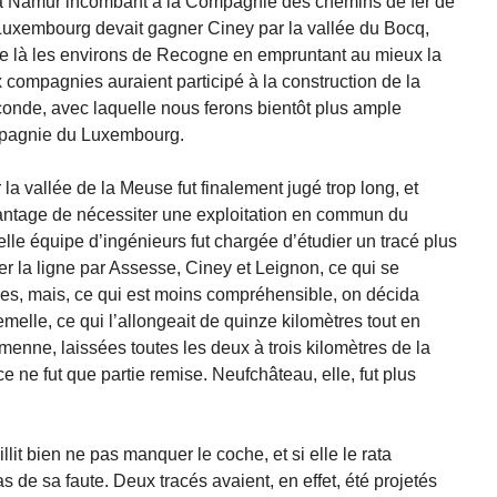
ge à Namur incombant à la Compagnie des chemins de fer de
 Luxembourg devait gagner Ciney par la vallée du Bocq,
 de là les environs de Recogne en empruntant au mieux la
 compagnies auraient participé à la construction de la
conde, avec laquelle nous ferons bientôt plus ample
mpagnie du Luxembourg.
la vallée de la Meuse fut finalement jugé trop long, et
vantage de nécessiter une exploitation en commun du
le équipe d’ingénieurs fut chargée d’étudier un tracé plus
ser la ligne par Assesse, Ciney et Leignon, ce qui se
tres, mais, ce qui est moins compréhensible, on décida
emelle, ce qui l’allongeait de quinze kilomètres tout en
enne, laissées toutes les deux à trois kilomètres de la
ce ne fut que partie remise. Neufchâteau, elle, fut plus
llit bien ne pas manquer le coche, et si elle le rata
s de sa faute. Deux tracés avaient, en effet, été projetés