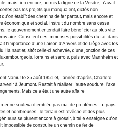
te, mais rien encore, hormis la ligne de la Vesdre, n’avait
t certes pas les projets qui manquaient, dictés non
t qu’on établît des chemins de fer partout, mais encore et
dre économique et social. Instruit du nombre sans cesse
ns, le gouvernement entendait faire bénéficier au plus vite
erroviaire. Conscient des immenses possibilités du rail dans
nait l’importance d’une liaison d’Anvers et de Liège avec les
u Hainaut et, sitôt celle-ci achevée, d’une jonction de ces
 luxembourgeois, lorrains et sarrois, puis avec Mannheim et
r.
irent Namur le 25 août 1851 et, l’année d’après, Charleroi
arvenir à Jeumont. Restait à réaliser l’autre soudure, l’axe
gements. Mais cela était une autre affaire.
r l’Ardenne souleva d’emblée pas mal de problèmes. Le pays
rtes et nombreuses ; le terrain est revêche et des plus
énieurs se plurent encore à grossir, à telle enseigne qu’on
tait impossible de construire un chemin de fer de