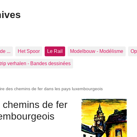
hives
de ...
Het Spoor
Le Rail
Modelbouw - Modélisme
Op 
trip verhalen - Bandes dessinées
toire des chemins de fer dans les pays luxembourgeois
s chemins de fer
xembourgeois