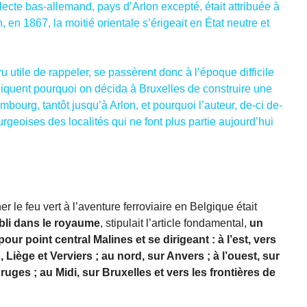
lecte bas-allemand, pays d’Arlon excepté, était attribuée à
n, en 1867, la moitié orientale s’érigeait en État neutre et
utile de rappeler, se passèrent donc à l’époque difficile
liquent pourquoi on décida à Bruxelles de construire une
embourg, tantôt jusqu’à Arlon, et pourquoi l’auteur, de-ci de-
geoises des localités qui ne font plus partie aujourd’hui
er le feu vert à l’aventure ferroviaire en Belgique était
abli dans le royaume
, stipulait l’article fondamental,
un
ur point central Malines et se dirigeant : à l’est, vers
 Liège et Verviers ; au nord, sur Anvers ; à l’ouest, sur
ges ; au Midi, sur Bruxelles et vers les frontières de