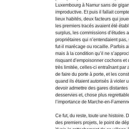
Luxembourg à Namur sans de gigante
improductive. Et puis il fallait comp
lieux habités, deux facteurs qui jouer
les premiers tracés avaient été établ
surplus, les commissions d’études al
propriétaires qui n’entendaient pas, 
fut-il marécage ou rocaille. Parfois 
mais à la condition qu’il ne s’appro
risquant d’empoisonner cochons et c
très limitée, celles-ci entraînant par 
de faire du porte à porte, et les co
quand ils étaient autorisés à violer
devoir admettre des gares distantes 
desservies et, chose plus regrettable
l’importance de Marche-en-Famenne
Ce fut, du reste, toute une histoire.
des premiers projets, le point de dé