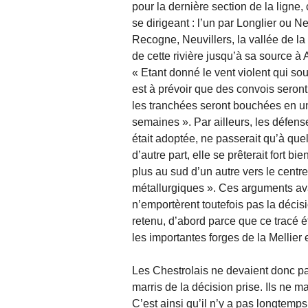
pour la dernière section de la ligne
se dirigeant : l’un par Longlier ou N
Recogne, Neuvillers, la vallée de la 
de cette rivière jusqu’à sa source à 
« Etant donné le vent violent qui souf
est à prévoir que des convois seront 
les tranchées seront bouchées en une
semaines ». Par ailleurs, les défense
était adoptée, ne passerait qu’à qu
d’autre part, elle se prêterait fort 
plus au sud d’un autre vers le centre
métallurgiques ». Ces arguments av
n’emportèrent toutefois pas la décisi
retenu, d’abord parce que ce tracé ét
les importantes forges de la Mellier e
Les Chestrolais ne devaient donc pas a
marris de la décision prise. Ils ne 
C’est ainsi qu’il n’y a pas longtemp