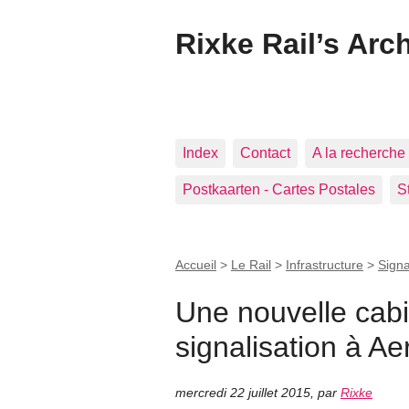
Rixke Rail’s Arc
Index
Contact
A la recherche 
Postkaarten - Cartes Postales
S
Accueil
>
Le Rail
>
Infrastructure
>
Signa
Une nouvelle cab
signalisation à Ae
mercredi 22 juillet 2015
,
par
Rixke