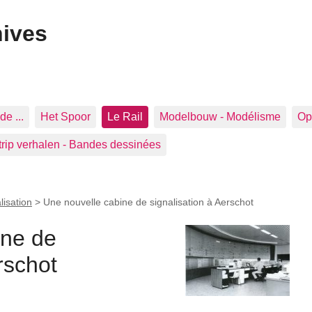
hives
de ...
Het Spoor
Le Rail
Modelbouw - Modélisme
Op 
trip verhalen - Bandes dessinées
lisation
>
Une nouvelle cabine de signalisation à Aerschot
ine de
rschot