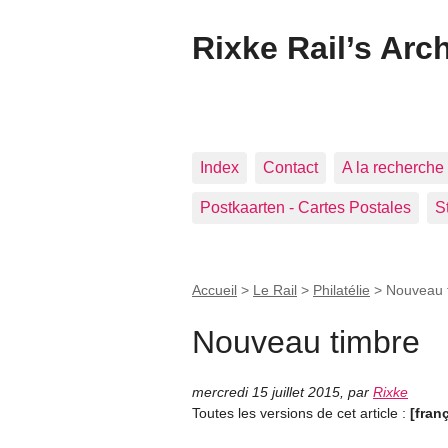
Rixke Rail’s Arc
Index
Contact
A la recherche 
Postkaarten - Cartes Postales
S
Accueil
>
Le Rail
>
Philatélie
>
Nouveau 
Nouveau timbre
mercredi 15 juillet 2015
,
par
Rixke
Toutes les versions de cet article :
[fran