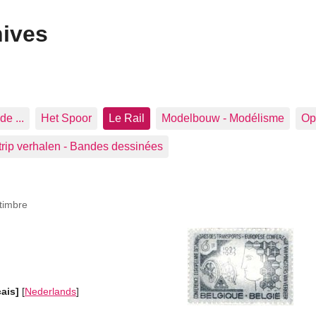
hives
de ...
Het Spoor
Le Rail
Modelbouw - Modélisme
Op 
trip verhalen - Bandes dessinées
timbre
çais]
[
Nederlands
]