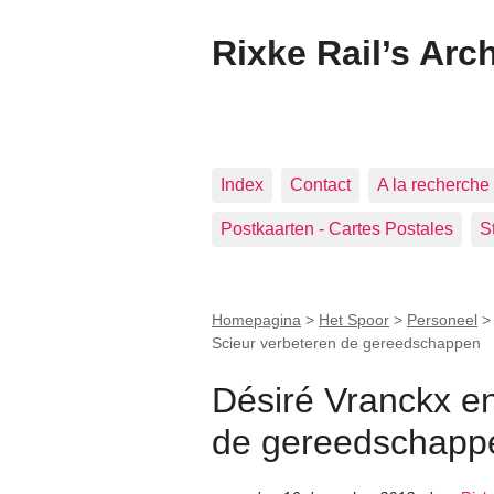
Rixke Rail’s Arc
Index
Contact
A la recherche 
Postkaarten - Cartes Postales
S
Homepagina
>
Het Spoor
>
Personeel
Scieur verbeteren de gereedschappen
Désiré Vranckx e
de gereedschapp