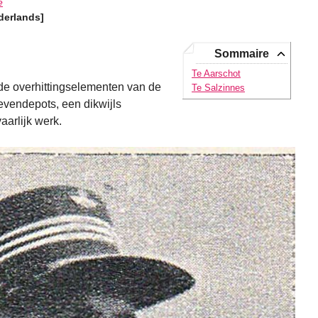
e
derlands]
Sommaire
Te Aarschot
de overhittingselementen van de
Te Salzinnes
ievendepots, een dikwijls
aarlijk werk.