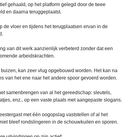
ief gehaald, op het platform gelegd door de twee
ld en daarna teruggeplaatst.
de vloer en tijdens het terugplaatsen ervan in de
d.
ring van dit werk aanzienlijk verbeterd zonder dat een
komende arbeidskrachten.
de buizen, kan zeer vlug opgebouwd worden. Het kan na
es van het ene naar het andere spoor gevoerd worden.
het samenbrengen van al het gereedschap: sleutels,
atjes, enz., op een vaste plaats met aangepaste slogans.
estergast met één oogopslag vaststellen of al het
 niet bleef rondslingeren in de schouwkuilen en sporen.
 uitvindingen op zijn actief: