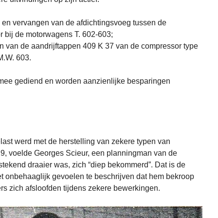
n en vervangen van de afdichtingsvoeg tussen de
r bij de motorwagens T. 602-603;
ken van de aandrijftappen 409 K 37 van de compressor type
M.W. 603.
ermee gediend en worden aanzienlijke besparingen
ast werd met de herstelling van zekere typen van
29, voelde Georges Scieur, een planningman van de
tstekend draaier was, zich “diep bekommerd”. Dat is de
 het onbehaaglijk gevoelen te beschrijven dat hem bekroop
s zich afsloofden tijdens zekere bewerkingen.