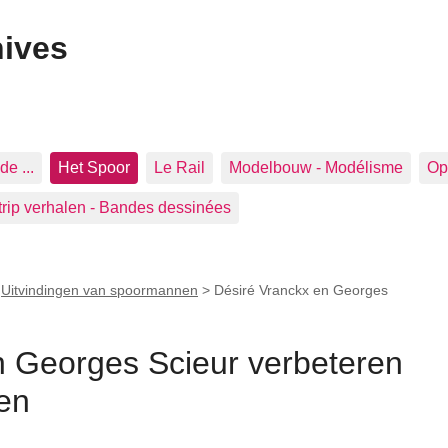
hives
de ...
Het Spoor
Le Rail
Modelbouw - Modélisme
Op 
trip verhalen - Bandes dessinées
>
Uitvindingen van spoormannen
>
Désiré Vranckx en Georges
n Georges Scieur verbeteren
en