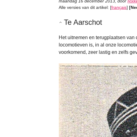
maandag 16 december 2013
,
door
Rixk
Alle versies van dit artikel:
[
français
]
[Ne
Te Aarschot
Het uitnemen en terugplaatsen van 
locomotieven is, in al onze locomot
voorkomend, zeer lastig en zelfs gev