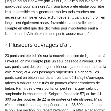
jusqu’à hauteur de Attre (km 47 600) où elle s’incurve vers le
nord-ouest pour atteindre Ath. Son tracé a été étudié pour être
le plus possible en alignement : seules trois courbes ont
nécessité la mise en œuvre d’un dévers. Quant à son profil en
long, il est également assez favorable : la nouvelle section ne
compte en effet que des déclivités peu importantes sauf à
l’approche de Ath où existe une pente assez marquée.
Plusieurs ouvrages d’art
23 ponts ont été édifiés sur la nouvelle section de ligne mais, à
l’inverse, on n’y compte plus un seul passage à niveau. 9 de
ces ponts sont des passages inférieurs (la route passe sous la
voie ferrée) et 4, des passages supérieurs. En général, les
ponts sont en béton sauf dans trois cas où il s’agit d’ouvrages
mixtes à tabliers constitués de poutres d’acier enrobées de
béton. Parmi ces divers ponts, on peut remarquer celui qui
surplombe la chaussée de Soignies (nationale 57) au km 41
300 où des poutres de 22 m de portée ont été utilisées. Mais
c’est surtout le passage supérieur du km 35 500, au début de
la nouvelle section, qui retient l’attention. En effet, à cet endroit,