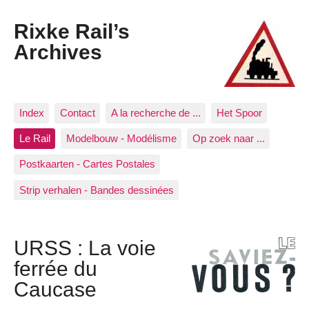
Rixke Rail’s
Archives
Index
Contact
A la recherche de ...
Het Spoor
Le Rail
Modelbouw - Modélisme
Op zoek naar ...
Postkaarten - Cartes Postales
Strip verhalen - Bandes dessinées
URSS : La voie
ferrée du
Caucase