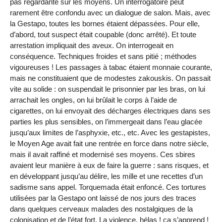
pas regardante sur les moyens. Un interrogatoire peut
rarement être confondu avec un dialogue de salon. Mais, avec
la Gestapo, toutes les bornes étaient dépassées. Pour elle,
d’abord, tout suspect était coupable (donc arrêté). Et toute
arrestation impliquait des aveux. On interrogeait en
conséquence. Techniques froides et sans pitié ; méthodes
vigoureuses ! Les passages à tabac étaient monnaie courante,
mais ne constituaient que de modestes zakouskis. On passait
vite au solide : on suspendait le prisonnier par les bras, on lui
arrachait les ongles, on lui brûlait le corps à l’aide de
cigarettes, on lui envoyait des décharges électriques dans ses
parties les plus sensibles, on l’immergeait dans l’eau glacée
jusqu’aux limites de l’asphyxie, etc., etc. Avec les gestapistes,
le Moyen Age avait fait une rentrée en force dans notre siècle,
mais il avait raffiné et modernisé ses moyens. Ces sbires
avaient leur manière à eux de faire la guerre : sans risques, et
en développant jusqu’au délire, les mille et une recettes d’un
sadisme sans appel. Torquemada était enfoncé. Ces tortures
utilisées par la Gestapo ont laissé de nos jours des traces
dans quelques cerveaux malades des nostalgiques de la
colonisation et de l’état fort. La violence, hélas ! ça s’apprend !