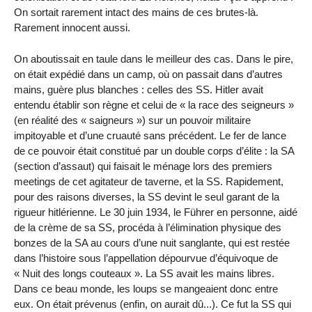
On sortait rarement intact des mains de ces brutes-là.
Rarement innocent aussi.
On aboutissait en taule dans le meilleur des cas. Dans le pire,
on était expédié dans un camp, où on passait dans d’autres
mains, guère plus blanches : celles des SS. Hitler avait
entendu établir son règne et celui de « la race des seigneurs »
(en réalité des « saigneurs ») sur un pouvoir militaire
impitoyable et d’une cruauté sans précédent. Le fer de lance
de ce pouvoir était constitué par un double corps d’élite : la SA
(section d’assaut) qui faisait le ménage lors des premiers
meetings de cet agitateur de taverne, et la SS. Rapidement,
pour des raisons diverses, la SS devint le seul garant de la
rigueur hitlérienne. Le 30 juin 1934, le Führer en personne, aidé
de la crème de sa SS, procéda à l’élimination physique des
bonzes de la SA au cours d’une nuit sanglante, qui est restée
dans l’histoire sous l’appellation dépourvue d’équivoque de
« Nuit des longs couteaux ». La SS avait les mains libres.
Dans ce beau monde, les loups se mangeaient donc entre
eux. On était prévenus (enfin, on aurait dû...). Ce fut la SS qui