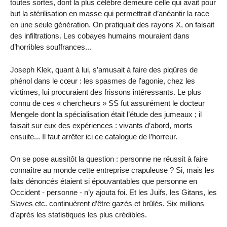
toutes sortes, dont la plus célèbre demeure celle qui avait pour
but la stérilisation en masse qui permettrait d’anéantir la race
en une seule génération. On pratiquait des rayons X, on faisait
des infiltrations. Les cobayes humains mouraient dans
d’horribles souffrances...
Joseph Klek, quant à lui, s’amusait à faire des piqûres de
phénol dans le cœur : les spasmes de l’agonie, chez les
victimes, lui procuraient des frissons intéressants. Le plus
connu de ces « chercheurs » SS fut assurément le docteur
Mengele dont la spécialisation était l’étude des jumeaux ; il
faisait sur eux des expériences : vivants d’abord, morts
ensuite... Il faut arrêter ici ce catalogue de l’horreur.
On se pose aussitôt la question : personne ne réussit à faire
connaître au monde cette entreprise crapuleuse ? Si, mais les
faits dénoncés étaient si épouvantables que personne en
Occident - personne - n’y ajouta foi. Et les Juifs, les Gitans, les
Slaves etc. continuèrent d’être gazés et brûlés. Six millions
d’après les statistiques les plus crédibles.