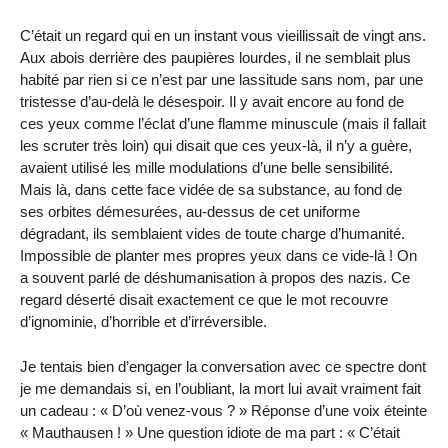
C’était un regard qui en un instant vous vieillissait de vingt ans.
Aux abois derrière des paupières lourdes, il ne semblait plus
habité par rien si ce n’est par une lassitude sans nom, par une
tristesse d’au-delà le désespoir. Il y avait encore au fond de
ces yeux comme l’éclat d’une flamme minuscule (mais il fallait
les scruter très loin) qui disait que ces yeux-là, il n’y a guère,
avaient utilisé les mille modulations d’une belle sensibilité.
Mais là, dans cette face vidée de sa substance, au fond de
ses orbites démesurées, au-dessus de cet uniforme
dégradant, ils semblaient vides de toute charge d’humanité.
Impossible de planter mes propres yeux dans ce vide-là ! On
a souvent parlé de déshumanisation à propos des nazis. Ce
regard déserté disait exactement ce que le mot recouvre
d’ignominie, d’horrible et d’irréversible.
Je tentais bien d’engager la conversation avec ce spectre dont
je me demandais si, en l’oubliant, la mort lui avait vraiment fait
un cadeau : « D’où venez-vous ? » Réponse d’une voix éteinte
« Mauthausen ! » Une question idiote de ma part : « C’était