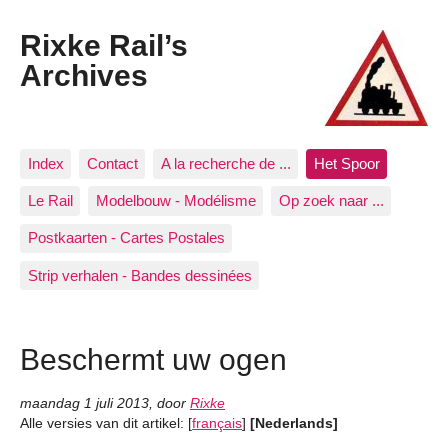
Rixke Rail’s
Archives
Index
Contact
A la recherche de ...
Het Spoor
Le Rail
Modelbouw - Modélisme
Op zoek naar ...
Postkaarten - Cartes Postales
Strip verhalen - Bandes dessinées
Beschermt uw ogen
maandag 1 juli 2013
,
door
Rixke
Alle versies van dit artikel:
[
français
]
[Nederlands]