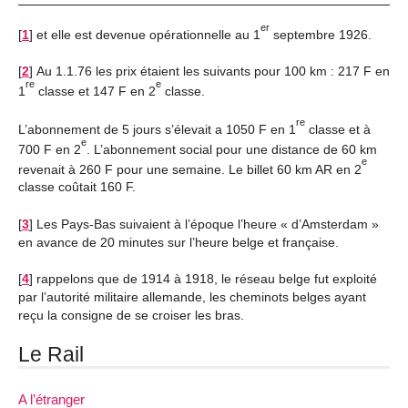
er
[
1
]
et elle est devenue opérationnelle au 1
septembre 1926.
[
2
]
Au 1.1.76 les prix étaient les suivants pour 100 km : 217 F en
re
e
1
classe et 147 F en 2
classe.
re
L’abonnement de 5 jours s’élevait a 1050 F en 1
classe et à
e
700 F en 2
. L’abonnement social pour une distance de 60 km
e
revenait à 260 F pour une semaine. Le billet 60 km AR en 2
classe coûtait 160 F.
[
3
]
Les Pays-Bas suivaient à l’époque l’heure « d’Amsterdam »
en avance de 20 minutes sur l’heure belge et française.
[
4
]
rappelons que de 1914 à 1918, le réseau belge fut exploité
par l’autorité militaire allemande, les cheminots belges ayant
reçu la consigne de se croiser les bras.
Le Rail
A l’étranger