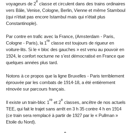
e
voyageurs de 2
classe et circulent dans des trains ordinaires
vers Bâle, Venise, Cologne, Berlin, Vienne et même Stamboul
(qui n’était pas encore Istambul mais qui n’était plus
Constantinople).
Par contre en trafic avec la France, (Amsterdam - Paris,
re
Cologne - Paris), la 1
classe est toujours de rigueur en
voiture-lits. Si le « bloc des gauches » est venu au pouvoir en
1924, le confort nocturne ne s’est démocratisé en France que
quelques années plus tard.
Notons à ce propos que la ligne Bruxelles - Paris terriblement
éprouvée par les combats de 1914-18, a été entièrement
rénovée sur parcours français.
re
e
Il existe un train-bloc 1
et 2
classes, ancêtre de nos actuels
TEE, qui fait le trajet sans arrêt en 3 h 35 contre 4 h en 1914
(ce train sera remplacé à partir de 1927 par le « Pullman »
Etoile du Nord).
e