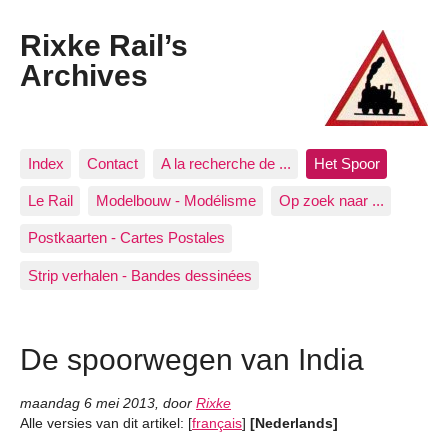
Rixke Rail’s
Archives
Index
Contact
A la recherche de ...
Het Spoor
Le Rail
Modelbouw - Modélisme
Op zoek naar ...
Postkaarten - Cartes Postales
Strip verhalen - Bandes dessinées
De spoorwegen van India
maandag 6 mei 2013
,
door
Rixke
Alle versies van dit artikel:
[
français
]
[Nederlands]