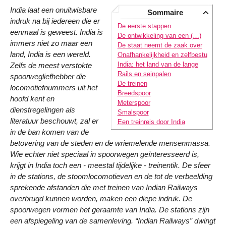
India laat een onuitwisbare
Sommaire
indruk na bij iedereen die er
De eerste stappen
eenmaal is geweest. India is
De ontwikkeling van een (…)
immers niet zo maar een
De staat neemt de zaak over
land, India is een wereld.
Onafhankelijkheid en zelfbestu
India: het land van de lange
Zelfs de meest verstokte
Rails en seinpalen
spoorwegliefhebber die
De treinen
locomotiefnummers uit het
Breedspoor
hoofd kent en
Meterspoor
dienstregelingen als
Smalspoor
literatuur beschouwt, zal er
Een treinreis door India
in de ban komen van de
betovering van de steden en de wriemelende mensenmassa.
Wie echter niet speciaal in spoorwegen geïnteresseerd is,
krijgt in India toch een - meestal tijdelijke - treinentik. De sfeer
in de stations, de stoomlocomotieven en de tot de verbeelding
sprekende afstanden die met treinen van Indian Railways
overbrugd kunnen worden, maken een diepe indruk. De
spoorwegen vormen het geraamte van India. De stations zijn
een afspiegeling van de samenleving. “Indian Railways” dwingt