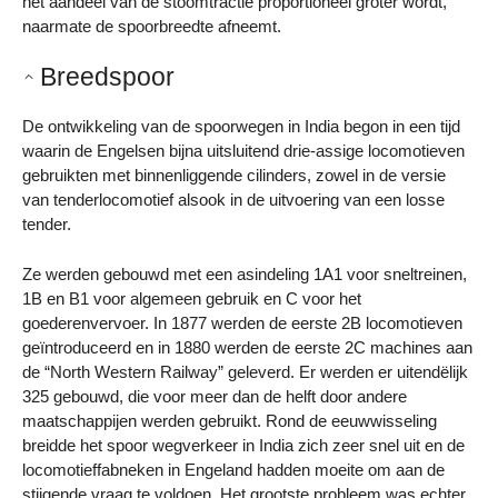
het aandeel van de stoomtractie proportioneel groter wordt,
naarmate de spoorbreedte afneemt.
Breedspoor
De ontwikkeling van de spoorwegen in India begon in een tijd
waarin de Engelsen bijna uitsluitend drie-assige locomotieven
gebruikten met binnenliggende cilinders, zowel in de versie
van tenderlocomotief alsook in de uitvoering van een losse
tender.
Ze werden gebouwd met een asindeling 1A1 voor sneltreinen,
1B en B1 voor algemeen gebruik en C voor het
goederenvervoer. In 1877 werden de eerste 2B locomotieven
geïntroduceerd en in 1880 werden de eerste 2C machines aan
de “North Western Railway” geleverd. Er werden er uitendëlijk
325 gebouwd, die voor meer dan de helft door andere
maatschappijen werden gebruikt. Rond de eeuwwisseling
breidde het spoor wegverkeer in India zich zeer snel uit en de
locomotieffabneken in Engeland hadden moeite om aan de
stijgende vraag te voldoen. Het grootste probleem was echter