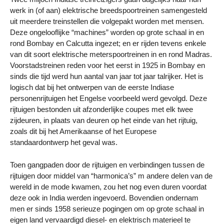
werk in (of aan) elektrische breedspoortreinen samengesteld
uit meerdere treinstellen die volgepakt worden met mensen.
Deze ongelooflijke “machines” worden op grote schaal in en
rond Bombay en Calcutta ingezet; en er rijden tevens enkele
van dit soort elektrische meterspoortreinen in en rond Madras.
Voorstadstreinen reden voor het eerst in 1925 in Bombay en
sinds die tijd werd hun aantal van jaar tot jaar talrijker. Het is
logisch dat bij het ontwerpen van de eerste Indiase
personenrijtuigen het Engelse voorbeeld werd gevolgd. Deze
rijtuigen bestonden uit afzonderlijke coupes met elk twee
zijdeuren, in plaats van deuren op het einde van het rijtuig,
zoals dit bij het Amerikaanse of het Europese
standaardontwerp het geval was.
Toen gangpaden door de rijtuigen en verbindingen tussen de
rijtuigen door middel van “harmonica’s” m andere delen van de
wereld in de mode kwamen, zou het nog even duren voordat
deze ook in India werden ingevoerd. Bovendien ondernam
men er sinds 1958 serieuze pogingen om op grote schaal in
eigen land vervaardigd diesel- en elektrisch materieel te