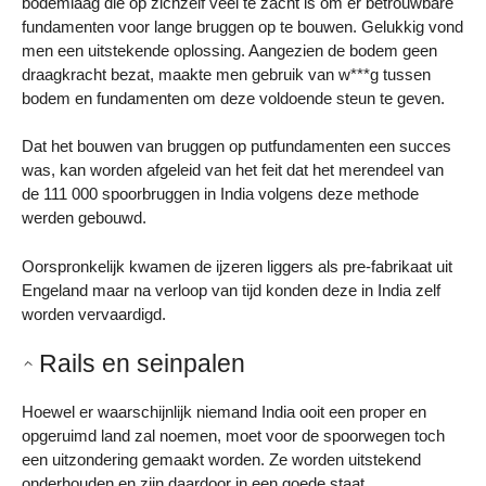
bodemlaag die op zichzelf veel te zacht is om er betrouwbare
fundamenten voor lange bruggen op te bouwen. Gelukkig vond
men een uitstekende oplossing. Aangezien de bodem geen
draagkracht bezat, maakte men gebruik van w***g tussen
bodem en fundamenten om deze voldoende steun te geven.
Dat het bouwen van bruggen op putfundamenten een succes
was, kan worden afgeleid van het feit dat het merendeel van
de 111 000 spoorbruggen in India volgens deze methode
werden gebouwd.
Oorspronkelijk kwamen de ijzeren liggers als pre-fabrikaat uit
Engeland maar na verloop van tijd konden deze in India zelf
worden vervaardigd.
Rails en seinpalen
Hoewel er waarschijnlijk niemand India ooit een proper en
opgeruimd land zal noemen, moet voor de spoorwegen toch
een uitzondering gemaakt worden. Ze worden uitstekend
onderhouden en zijn daardoor in een goede staat.