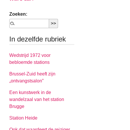
Zoeken:
In dezelfde rubriek
Wedstrijd 1972 voor
bebloemde stations
Brussel-Zuid heeft zijn
„ontvangstsalon”
Een kunstwerk in de
wandelzaal van het station
Brugge
Station Heide
Ook dat waardeert de reiziger