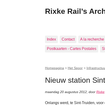
Rixke Rail’s Arc
Index
Contact
A la recherche 
Postkaarten - Cartes Postales
S
Homepagina
>
Het Spoor
>
Infrastructuu
Nieuw station Sin
maandag 20 augustus 2012
,
door
Rixke
Onlangs werd, te Sint-Truiden, voor