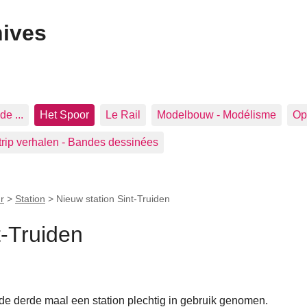
hives
de ...
Het Spoor
Le Rail
Modelbouw - Modélisme
Op 
trip verhalen - Bandes dessinées
r
>
Station
>
Nieuw station Sint-Truiden
t-Truiden
 de derde maal een station plechtig in gebruik genomen.