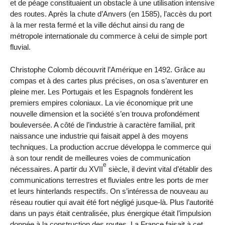
et de péage constituaient un obstacle à une utilisation intensive
des routes. Après la chute d’Anvers (en 1585), l’accès du port
à la mer resta fermé et la ville déchut ainsi du rang de
métropole internationale du commerce à celui de simple port
fluvial.
Christophe Colomb découvrit l’Amérique en 1492. Grâce au
compas et à des cartes plus précises, on osa s’aventurer en
pleine mer. Les Portugais et les Espagnols fondèrent les
premiers empires coloniaux. La vie économique prit une
nouvelle dimension et la société s’en trouva profondément
bouleversée. A côté de l’industrie à caractère familial, prit
naissance une industrie qui faisait appel à des moyens
techniques. La production accrue développa le commerce qui
à son tour rendit de meilleures voies de communication
e
nécessaires. A partir du XVII
siècle, il devint vital d’établir des
communications terrestres et fluviales entre les ports de mer
et leurs hinterlands respectifs. On s’intéressa de nouveau au
réseau routier qui avait été fort négligé jusque-là. Plus l’autorité
dans un pays était centralisée, plus énergique était l’impulsion
donnée à la construction des routes. La France faisait à cet