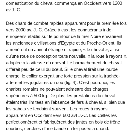
domestication du cheval commença en Occident vers 1200
av.J.-C.
Des chars de combat rapides apparurent pour la première fois
vers 2000 av. J.-C. Grâce à eux, les conquérants indo-
européens établis sur le pourtour de la mer Noire envahirent
les anciennes civilisations d’Egypte et du Proche-Orient. Ils
amenèrent un animal étrange et rapide, « le cheval », ainsi
qu’une roue de conception toute nouvelle, « la roue à rayons »,
adaptée à la vitesse du cheval. Le harnachement du cheval
différait peu de celui du bœuf. Si le cheval tirait une lourde
charge, le collier exerçait une forte pression sur la trachée-
artère et les jugulaires du cou (fig. 4). C’est pourquoi, les
chariots romains ne pouvaient admettre des charges
supérieures à 500 kg. De plus, les prestations du cheval
étaient très limitées en l’absence de fers à cheval, si bien que
les sabots se fendaient souvent. Les roues à rayons
apparurent en Occident vers 600 avt J.-C. Les Celtes les
perfectionnèrent et fabriquèrent des jantes en bois de frêne
courbes, cerclées d’une bande en fer posée à chaud.