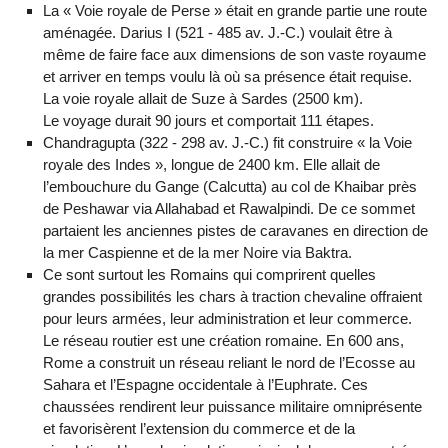
La « Voie royale de Perse » était en grande partie une route
aménagée. Darius I (521 - 485 av. J.-C.) voulait être à
même de faire face aux dimensions de son vaste royaume
et arriver en temps voulu là où sa présence était requise.
La voie royale allait de Suze à Sardes (2500 km).
Le voyage durait 90 jours et comportait 111 étapes.
Chandragupta (322 - 298 av. J.-C.) fit construire « la Voie
royale des Indes », longue de 2400 km. Elle allait de
l’embouchure du Gange (Calcutta) au col de Khaibar près
de Peshawar via Allahabad et Rawalpindi. De ce sommet
partaient les anciennes pistes de caravanes en direction de
la mer Caspienne et de la mer Noire via Baktra.
Ce sont surtout les Romains qui comprirent quelles
grandes possibilités les chars à traction chevaline offraient
pour leurs armées, leur administration et leur commerce.
Le réseau routier est une création romaine. En 600 ans,
Rome a construit un réseau reliant le nord de l’Ecosse au
Sahara et l’Espagne occidentale à l’Euphrate. Ces
chaussées rendirent leur puissance militaire omniprésente
et favorisèrent l’extension du commerce et de la